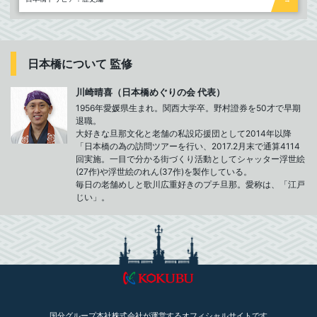
日本橋について 監修
川崎晴喜（日本橋めぐりの会 代表）
1956年愛媛県生まれ。関西大学卒。野村證券を50才で早期
退職。
大好きな旦那文化と老舗の私設応援団として2014年以降
「日本橋の為の訪問ツアーを行い、2017.2月末で通算4114
回実施。一目で分かる街づくり活動としてシャッター浮世絵
(27作)や浮世絵のれん(37作)を製作している。
毎日の老舗めしと歌川広重好きのプチ旦那。愛称は、「江戸
じい」。
国分グループ本社株式会社が運営するオフィシャルサイトです