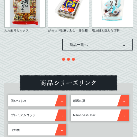
大入彩りミックス
がっつり胡麻いわし 弁当箱
塩豆餅と塩わらび餅
商品一覧へ
旨いつまみ
麒麟の翼
プレミアムコラボ
Nihonbashi Bar
その他