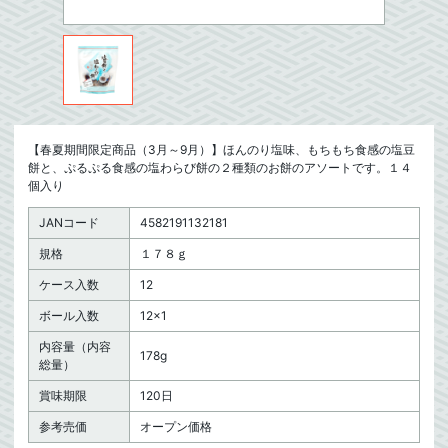
【春夏期間限定商品（3月～9月）】ほんのり塩味、もちもち食感の塩豆
餅と、ぷるぷる食感の塩わらび餅の２種類のお餅のアソートです。１４
個入り
JANコード
4582191132181
規格
１７８ｇ
ケース入数
12
ボール入数
12×1
内容量（内容
178g
総量）
賞味期限
120日
参考売価
オープン価格