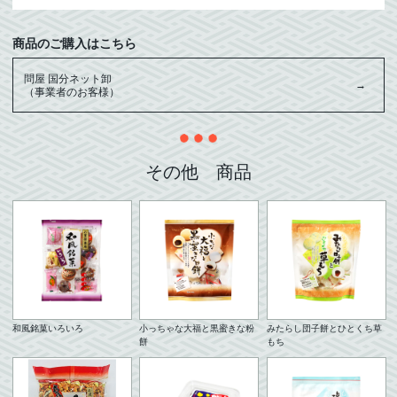
商品のご購入はこちら
問屋 国分ネット卸
（事業者のお客様）
その他 商品
和風銘菓いろいろ
小っちゃな大福と黒蜜きな粉
みたらし団子餅とひとくち草
餅
もち